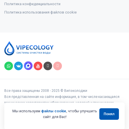
Политика конфиденциальности
Политика использования файлов cookie
Все права защищены 2008 - 2025 © Випэколоджи
Вся представленная на сайте информация, в том числе касающаяся
технических характеристик оборудования, условий и технических
возможностей подключения, наличия на складе, стоимости товаров и
Мы используем
файлы cookie
, чтобы улучшить
Понял
услуг, носит информационный характер и ни при каких условиях не
сайт для Вас!
является публичной офертой, определяемой положениями статьи 437
Гражданского кодекса РФ.