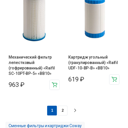
Механический фильтр
Картридж угольный
лепестковый
(гранулированный) «Raifil
(гофрированный) «Raifil
UDF-10-BP-B» «BB10»
SC-10PT-ВР-5» «BB10»
619
₽
963
₽
1
2
Сменные фильтры и картриджи Coway