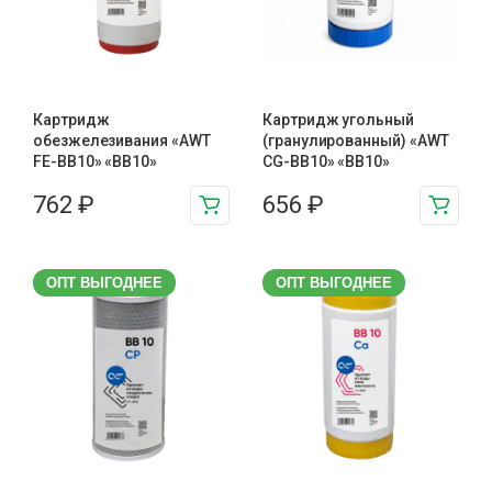
Картридж
Картридж угольный
обезжелезивания «AWT
(гранулированный) «AWT
FE-BB10» «BB10»
CG-BB10» «BB10»
762
₽
656
₽
ОПТ ВЫГОДНЕЕ
ОПТ ВЫГОДНЕЕ