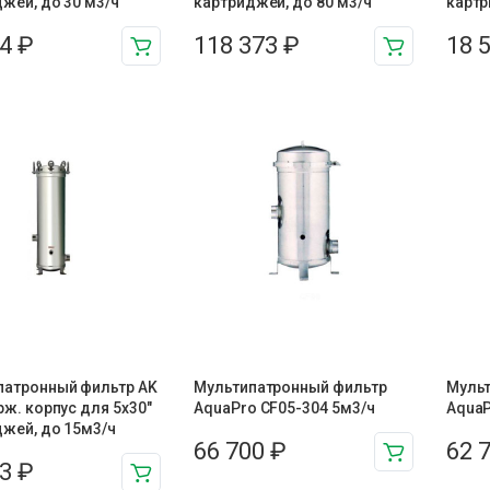
жей, до 30 м3/ч
картриджей, до 80 м3/ч
картр
44
₽
118 373
₽
18 
патронный фильтр AK
Мультипатронный фильтр
Мульт
рж. корпус для 5х30″
AquaPro CF05-304 5м3/ч
AquaP
жей, до 15м3/ч
66 700
₽
62 
93
₽