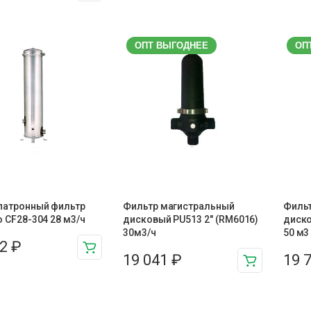
ОПТ ВЫГОДНЕЕ
ОП
патронный фильтр
Фильтр магистральный
Фильт
 CF28-304 28 м3/ч
дисковый PU513 2" (RM6016)
диско
30м3/ч
50 м3
82
₽
19 041
₽
19 