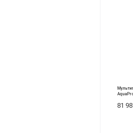
Мульти
AquaPro
81 9