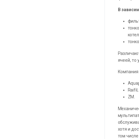
В зависим
фильт
тонко
котел
тонко
Различают
ячеей, то
Компания 
Aquap
Raifil;
ZM.
Механичес
мультипат
обслужива
хотя и до
том числе