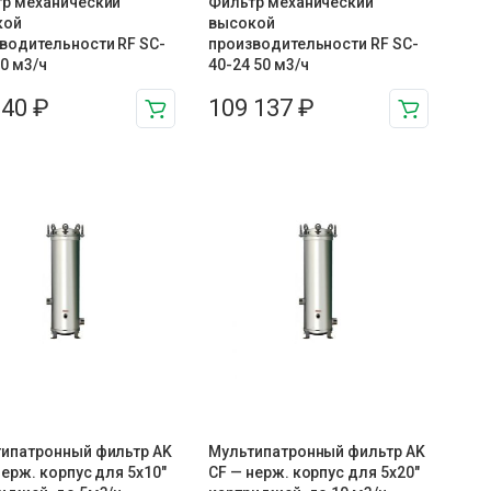
р механический
Фильтр механический
кой
высокой
водительности RF SC-
производительности RF SC-
20 м3/ч
40-24 50 м3/ч
640
₽
109 137
₽
ипатронный фильтр AK
Мультипатронный фильтр AK
нерж. корпус для 5х10″
CF — нерж. корпус для 5х20″