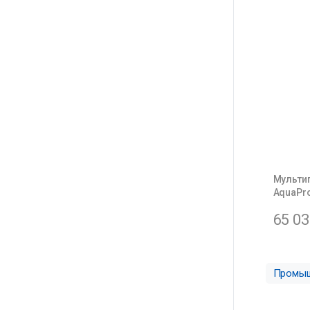
Мульти
AquaPro
65 0
Промыш