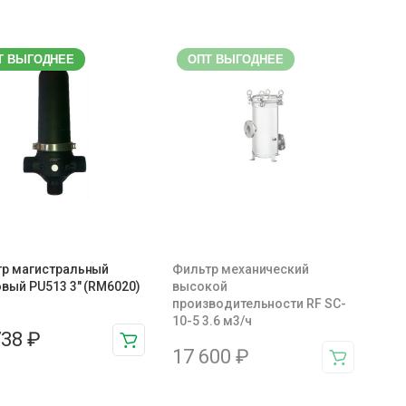
Т ВЫГОДНЕЕ
ОПТ ВЫГОДНЕЕ
р магистральный
Фильтр механический
вый PU513 3″ (RM6020)
высокой
производительности RF SC-
10-5 3.6 м3/ч
738
₽
17 600
₽