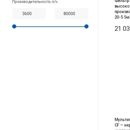
Фильтр
Производительность л/ч
высоко
произв
20-5 5м
21 0
Мульти
CF — не