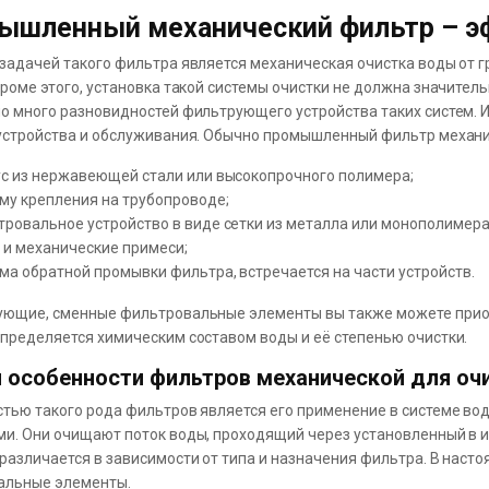
ышленный механический фильтр – э
задачей такого фильтра является механическая очистка воды от г
Кроме этого, установка такой системы очистки не должна значите
о много разновидностей фильтрующего устройства таких систем. 
устройства и обслуживания. Обычно промышленный фильтр механи
ус из нержавеющей стали или высокопрочного полимера;
му крепления на трубопроводе;
ровальное устройство в виде сетки из металла или монополимера,
 и механические примеси;
ма обратной промывки фильтра, встречается на части устройств.
ющие, сменные фильтровальные элементы вы также можете приобр
пределяется химическим составом воды и её степенью очистки.
 особенности фильтров механической для оч
тью такого рода фильтров является его применение в системе во
и. Они очищают поток воды, проходящий через установленный в и
различается в зависимости от типа и назначения фильтра. В на
альные элементы.