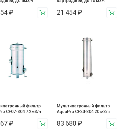
иджей, до 5м3/ч
картриджей, до 10 м3/ч
554
₽
21 454
₽
ипатронный фильтр
Мультипатронный фильтр
ro CF07-304 7.2м3/ч
AquaPro CF20-304 20 м3/ч
767
₽
83 680
₽