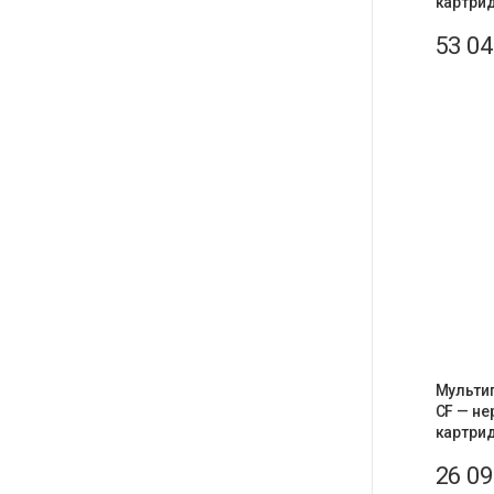
картрид
53 0
Мульти
CF — не
картрид
26 0