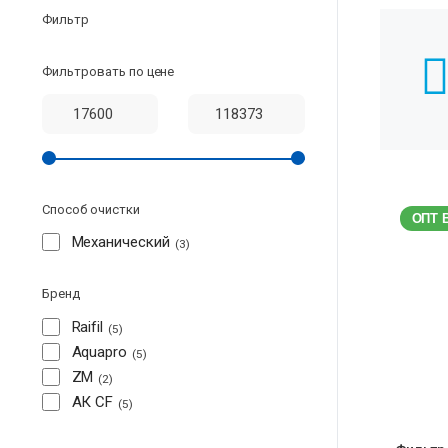
Фильтр
Фильтровать по цене
Способ очистки
ОПТ 
Механический
3
Бренд
Raifil
5
Aquapro
5
ZM
2
АК CF
5