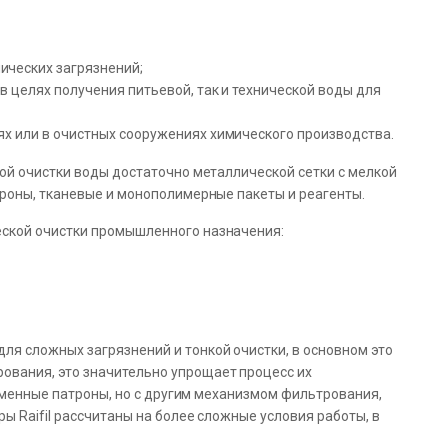
ических загрязнений;
в целях получения питьевой, так и технической воды для
ях или в очистных сооружениях химического производства.
ой очистки воды достаточно металлической сетки с мелкой
троны, тканевые и монополимерные пакеты и реагенты.
ской очистки промышленного назначения:
я сложных загрязнений и тонкой очистки, в основном это
вания, это значительно упрощает процесс их
 сменные патроны, но с другим механизмом фильтрования,
 Raifil рассчитаны на более сложные условия работы, в