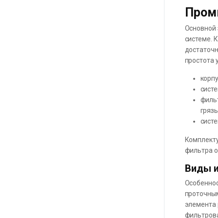
Пром
Основной 
системе. 
достаточн
простота 
корп
систе
фильт
грязь
систе
Комплекту
фильтра о
Виды и
Особеннос
проточным
элемента 
фильтров