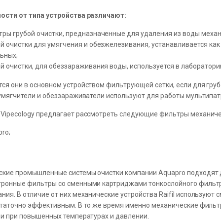
ости от типа устройства различают:
ры грубой очистки, предназначенные для удаления из воды механ
й очистки для умягчения и обезжелезивания, устанавливается как 
ьных;
й очистки, для обеззараживания воды, используется в лаборатори
ся они в основном устройством фильтрующей сетки, если для груб
 умягчители и обеззараживатели используют для работы мультипа
Vipecology предлагает рассмотреть следующие фильтры механиче
ro;
кие промышленные системы очистки компании Aquapro подходят дл
ронные фильтры со сменными картриджами тонкослойного фильтро
ния. В отличие от них механические устройства Raifil используют
статочно эффективным. В то же время именно механические фильтры
 и при повышенных температурах и давлении.