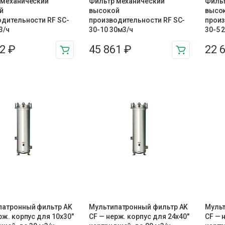
 механический
Фильтр механический
Фильт
й
высокой
высо
одительности RF SC-
производительности RF SC-
произ
3/ч
30-10 30м3/ч
30-5 
32
₽
45 861
₽
22 
патронный фильтр AK
Мультипатронный фильтр AK
Мульт
рж. корпус для 10х30″
CF — нерж. корпус для 24х40″
CF — 