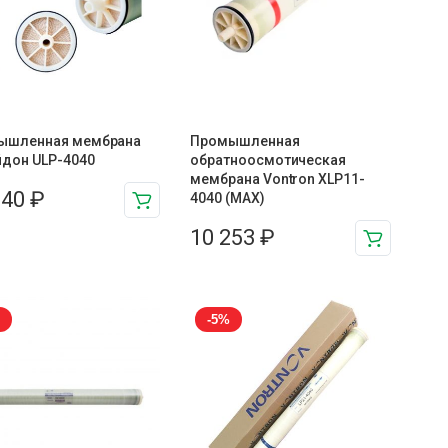
ышленная мембрана
Промышленная
дон ULP-4040
обратноосмотическая
мембрана Vontron XLP11-
140
₽
4040 (MAX)
10 253
₽
-5%