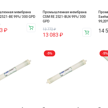
ленная мембрана
Промышленная мембрана
Пром
2521-BE 99%/ 300 GPD
CSM RE 2521-BLN 99%/ 300
Saeha
GPD
99,20
₽
83
₽
13 772
₽
14 
13 083
₽
-5%
-5%