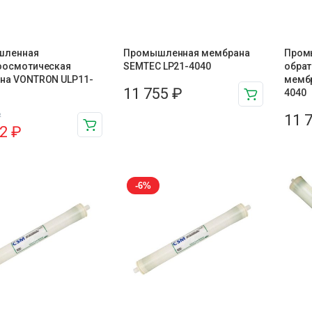
шленная
Промышленная мембрана
Пром
оосмотическая
SEMTEC LP21-4040
обра
на VONTRON ULP11-
мемб
11 755
₽
4040
₽
11 
12
₽
-6%