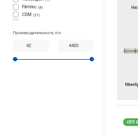
Filmtec
Ни
8
CSM
37
TORAY
9
LG
5
Производительность л/ч
Мембр
ОПТ 