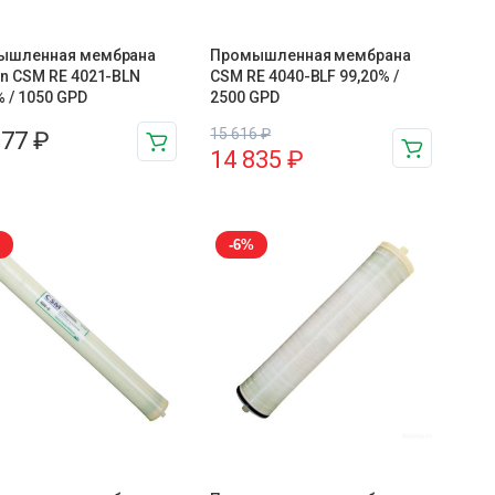
ышленная мембрана
Промышленная мембрана
n CSM RE 4021-BLN
CSM RE 4040-BLF 99,20% /
% / 1050 GPD
2500 GPD
15 616
₽
577
₽
14 835
₽
-6%