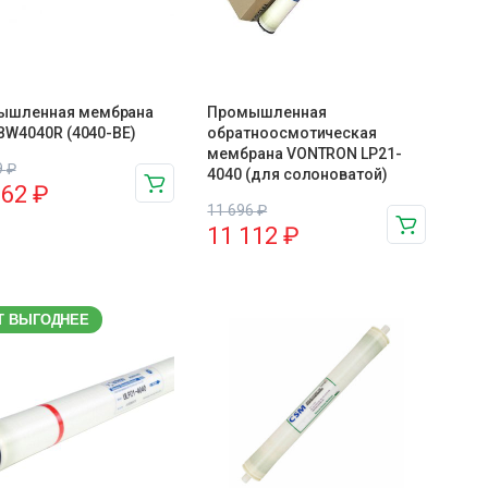
ышленная мембрана
Промышленная
l BW4040R (4040-BE)
обратноосмотическая
мембрана VONTRON LP21-
9
₽
4040 (для солоноватой)
962
₽
11 696
₽
11 112
₽
Т ВЫГОДНЕЕ