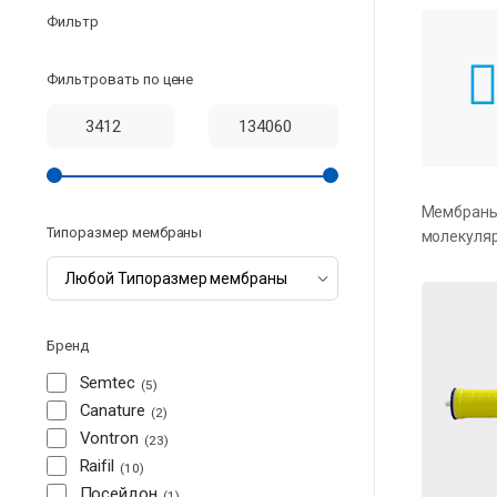
Фильтр
Фильтровать по цене
Мембраны 
Типоразмер мембраны
молекуляр
Бренд
Semtec
5
Canature
2
Vontron
23
Raifil
10
Посейдон
1