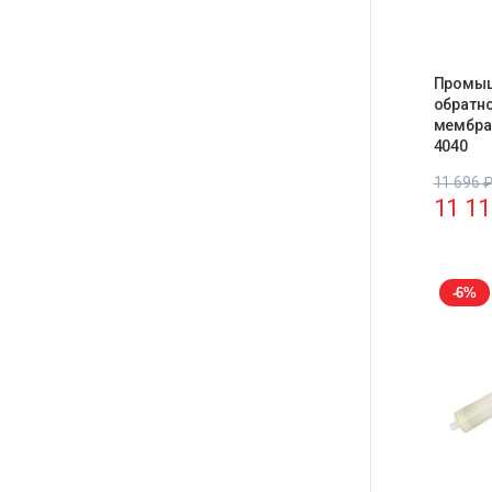
Промы
обратн
мембра
4040
11 696
11 1
-6%