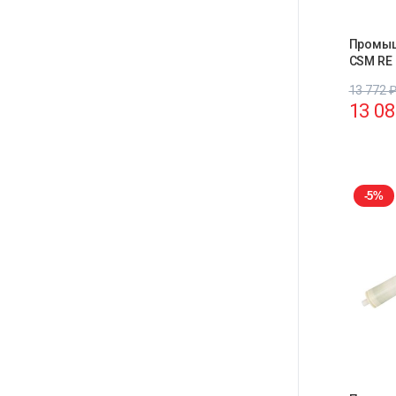
Промыш
CSM RE 
13 772
13 0
-5%