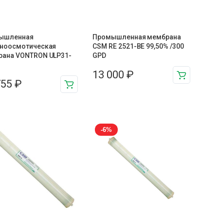
ышленная
Промышленная мембрана
тноосмотическая
CSM RE 2521-BE 99,50% /300
рана VONTRON ULP31-
GPD
13 000
₽
755
₽
-6%