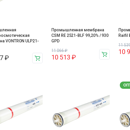
шленная
Промышленная мембрана
Пром
оосмотическая
CSM RE 2521-BLF 99,20% / 930
Raifi
на VONTRON ULP21-
GPD
11 53
11 066
₽
10 
10 513
₽
57
₽
ОП