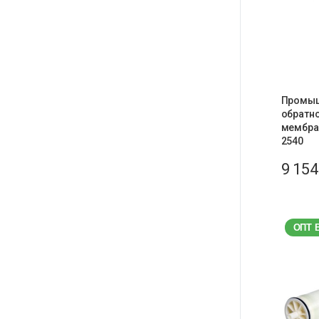
Промы
обратн
мембра
2540
9 15
ОПТ 