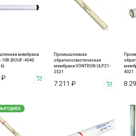
ленная мембрана
Промышленная
Пром
UF-10R (ROUF-4040
обратноосмотическая
обра
6)
мембрана VONTRON ULP21-
мемб
2521
4021
3
₽
7 211
₽
8 2
ВЫГОДНЕЕ