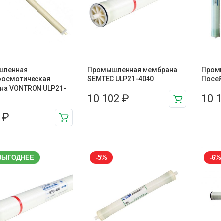
шленная
Промышленная мембрана
Пром
оосмотическая
SEMTEC ULP21-4040
Посей
на VONTRON ULP21-
10 102
₽
10 
4
₽
ВЫГОДНЕЕ
-5%
-6%