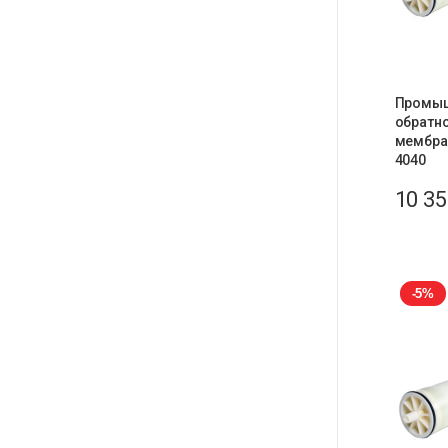
Промы
обратн
мембра
4040
10 3
-5%