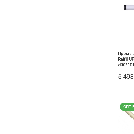
Промыш
Raifil 
d90*101
5 49
ОПТ 