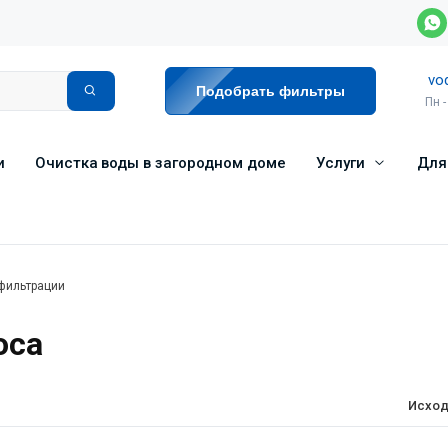
vo
Подобрать фильтры
Пн -
и
Очистка воды в загородном доме
Услуги
Для
фильтрации
оса
Исход