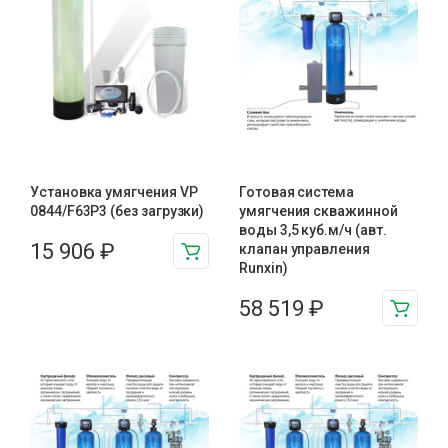
Установка умягчения VP
Готовая система
0844/F63P3 (без загрузки)
умягчения скважинной
воды 3,5 куб.м/ч (авт.
15 906
₽
клапан управления
Runxin)
58 519
₽