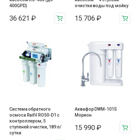
400GPD)
очистки воды под мойку
36 621
₽
15 706
₽
Система обратного
Аквафор DWM-101S
осмоса Raifil RO50-D1 с
Морион
контроллером, 5
15 990
₽
ступеней очистки, 189 л/
сутки