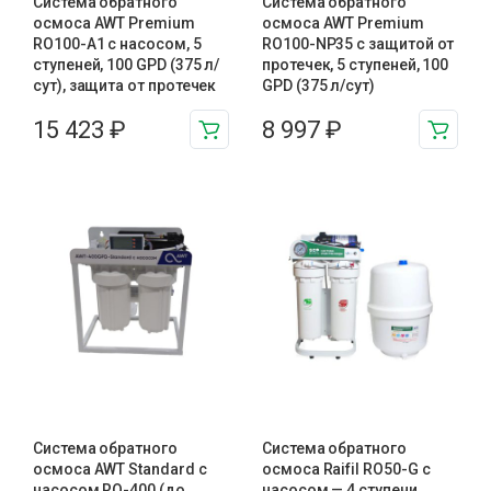
Система обратного
Система обратного
осмоса AWT Premium
осмоса AWT Premium
RO100-A1 с насосом, 5
RO100-NP35 с защитой от
ступеней, 100 GPD (375 л/
протечек, 5 ступеней, 100
сут), защита от протечек
GPD (375 л/сут)
15 423
₽
8 997
₽
Система обратного
Система обратного
осмоса AWT Standard с
осмоса Raifil RO50-G с
насосом RO-400 (до
насосом — 4 ступени