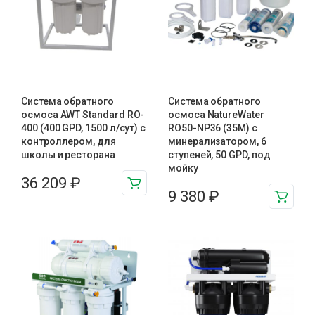
Система обратного
Система обратного
осмоса AWT Standard RO-
осмоса NatureWater
400 (400 GPD, 1500 л/сут) с
RO50-NP36 (35M) с
контроллером, для
минерализатором, 6
школы и ресторана
ступеней, 50 GPD, под
мойку
36 209
₽
9 380
₽