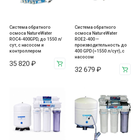
Система обратного
Система обратного
осмоса NatureWater
осмоса NatureWater
ROC4-400GPD, до 1550 л/
ROE2-400 —
сут, с насосом и
производительность до
контроллером
400 GPD (≈1550 л/сут), с
насосом
35 820
₽
32 679
₽