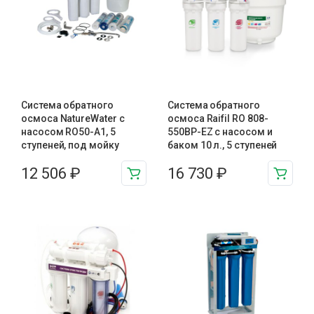
Система обратного
Система обратного
осмоса NatureWater с
осмоса Raifil RO 808-
насосом RO50-A1, 5
550BP-EZ с насосом и
ступеней, под мойку
баком 10 л., 5 ступеней
12 506
₽
16 730
₽