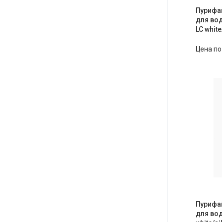
Пурифа
для вод
LC white
Цена по
Пурифа
для во