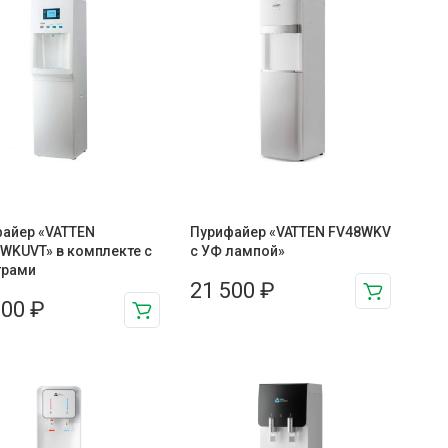
айер «VATTEN
Пурифайер «VATTEN FV48WKV
WKUVT» в комплекте с
с УФ лампой»
трами
21 500
₽
000
₽