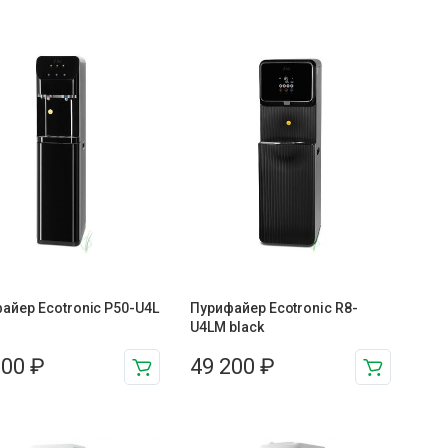
айер Ecotronic P50-U4L
Пурифайер Ecotronic R8-
U4LM black
600
₽
49 200
₽