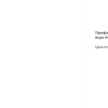
Пурифа
воды Aq
Цена по