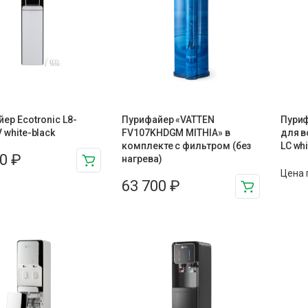
ер Ecotronic L8-
Пурифайер «VATTEN
Пуриф
 white-black
FV107KHDGM MITHIA» в
для в
комплекте с фильтром (без
LC whi
00
₽
нагрева)
Цена 
63 700
₽