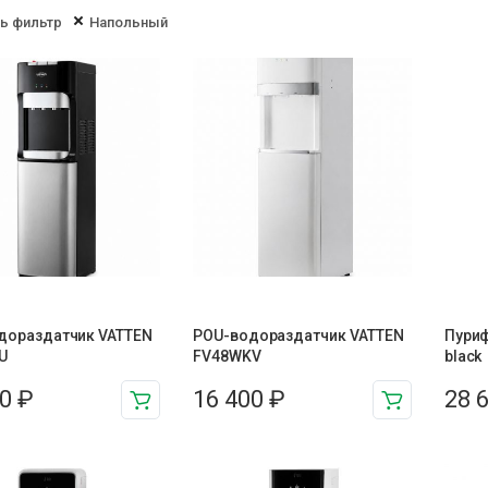
ь фильтр
Напольный
дораздатчик VATTEN
POU-водораздатчик VATTEN
Пуриф
U
FV48WKV
black
00
₽
16 400
₽
28 