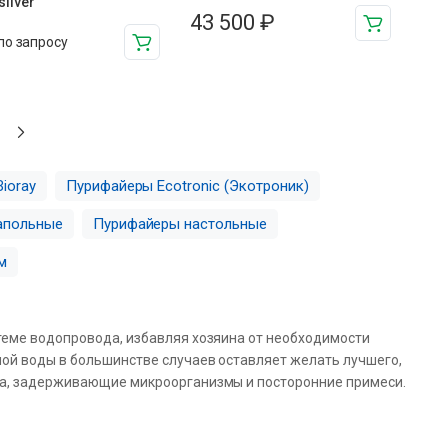
silver
43 500
₽
по запросу
ioray
Пурифайеры Ecotronic (Экотроник)
апольные
Пурифайеры настольные
м
теме водопровода, избавляя хозяина от необходимости
ной воды в большинстве случаев оставляет желать лучшего,
са, задерживающие микроорганизмы и посторонние примеси.