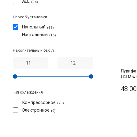
AEL
24
Способ установки
Напольный
86
Настольный
16
Накопительный бак, л
Пурифай
U4LM wh
48 0
Тип охлаждения
Компрессорное
73
Электронное
9