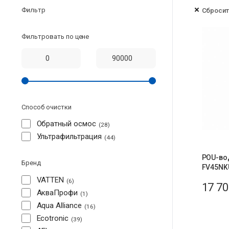
Фильтр
Сбросит
Фильтровать по цене
Способ очистки
Обратный осмос
28
Ультрафильтрация
44
POU-во
Бренд
FV45NK
VATTEN
6
17 7
АкваПрофи
1
Aqua Alliance
16
Ecotronic
39