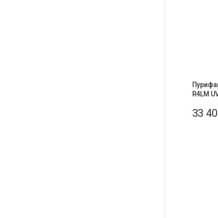
Пурифай
R4LM UV
33 4