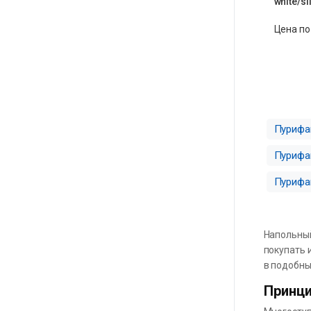
white/si
Цена по
Пурифа
Пурифа
Пурифа
Напольный
покупать 
в подобны
Принци