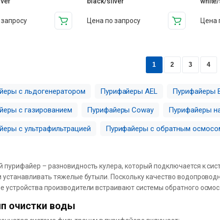
lver
black/silver
white/
 запросу
Цена по запросу
Цена 
1
2
3
4
йеры с льдогенератором
Пурифайеры AEL
Пурифайеры B
йеры с газированием
Пурифайеры Coway
Пурифайеры н
йеры с ультрафильтрацией
Пурифайеры с обратным осмосо
 пурифайер – разновидность кулера, который подключается к сис
и устанавливать тяжелые бутыли. Поскольку качество водопровод
е устройства производители встраивают системы обратного осмо
п очистки воды