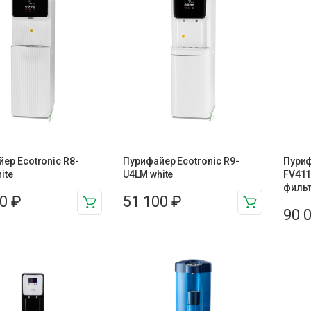
ер Ecotronic R8-
Пурифайер Ecotronic R9-
Пуриф
ite
U4LM white
FV411
филь
00
₽
51 100
₽
90 