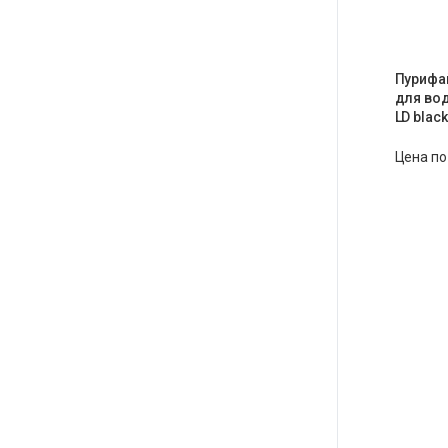
Пурифа
для вод
LD black
Цена по