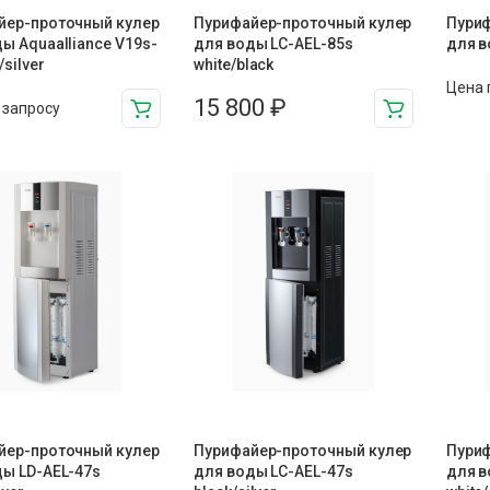
йер-проточный кулер
Пурифайер-проточный кулер
Пуриф
ы Aquaalliance V19s-
для воды LC-AEL-85s
для в
/silver
white/black
Цена 
15 800
₽
 запросу
йер-проточный кулер
Пурифайер-проточный кулер
Пуриф
ды LD-AEL-47s
для воды LС-AEL-47s
для в