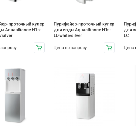
йер-проточный кулер
Пурифайер-проточный кулер
Пуриф
ы Aquaalliance H1s-
для воды Aquaalliance H1s-
для в
/silver
LD white/silver
LC
 запросу
Цена по запросу
Цена 