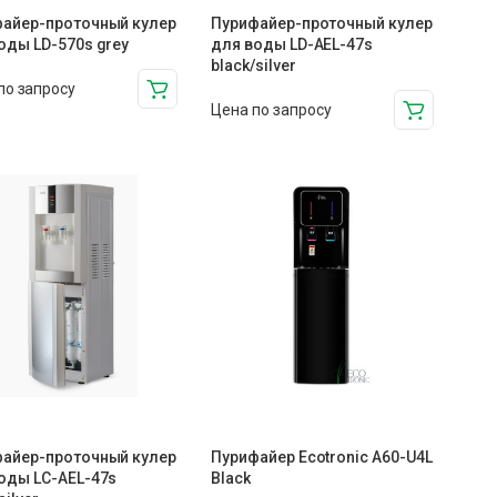
айер-проточный кулер
Пурифайер-проточный кулер
оды LD-570s grey
для воды LD-AEL-47s
black/silver
по запросу
Цена по запросу
айер-проточный кулер
Пурифайер Ecotronic A60-U4L
оды LС-AEL-47s
Black