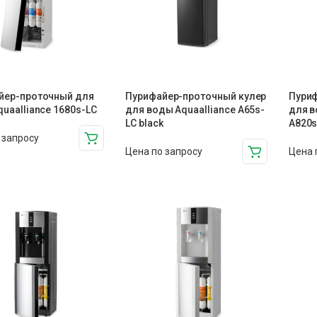
йер-проточный для
Пурифайер-проточный кулер
Пуриф
uaalliance 1680s-LC
для воды Aquaalliance A65s-
для в
LC black
A820s
 запросу
Цена по запросу
Цена 