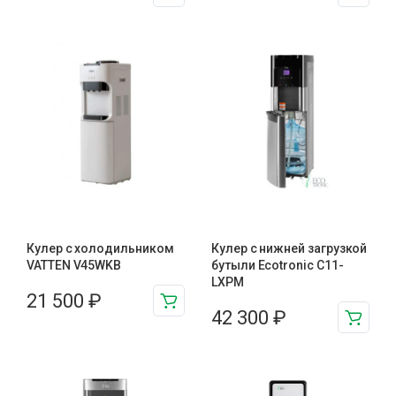
Кулер с холодильником
Кулер с нижней загрузкой
VATTEN V45WKB
бутыли Ecotronic C11-
LXPM
21 500
₽
42 300
₽