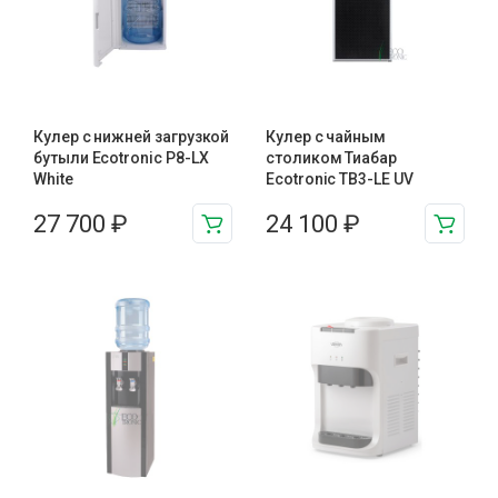
Кулер с нижней загрузкой
Кулер с чайным
бутыли Ecotronic P8-LX
столиком Тиабар
White
Ecotronic TB3-LE UV
27 700
₽
24 100
₽