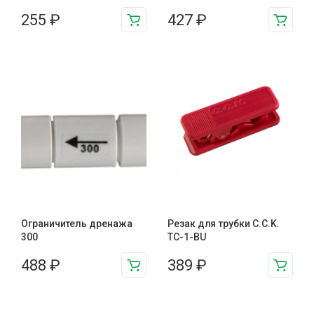
255
₽
427
₽
Ограничитель дренажа
Резак для трубки C.C.K.
300
TC-1-BU
488
₽
389
₽