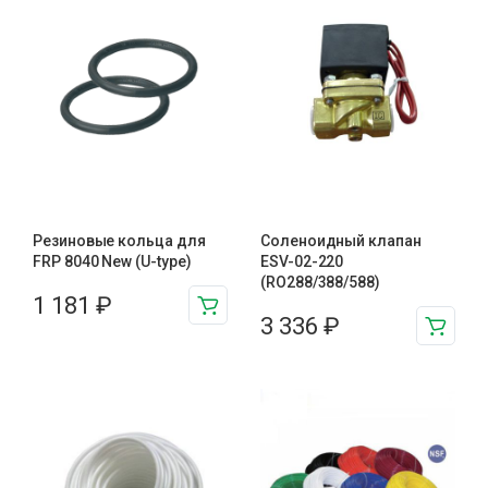
Резиновые кольца для
Соленоидный клапан
FRP 8040 New (U-type)
ESV-02-220
(RO288/388/588)
1 181
₽
3 336
₽