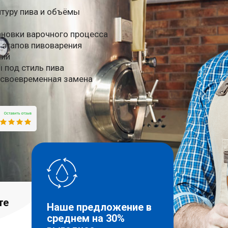
туру пива и объёмы
ановки варочного процесса
 этапов пивоварения
ний
 под стиль пива
 своевременная замена
те
Наше предложение в
среднем на 30%