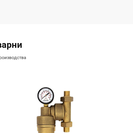
варни
производства