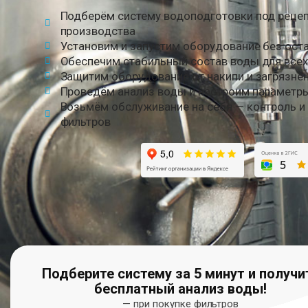
Подберём систему водоподготовки под рецеп
производства
Установим и запустим оборудование без ост
Обеспечим стабильный состав воды для всех
Защитим оборудование от накипи и загрязне
Проведём анализ воды и настроим параметры
Возьмём обслуживание на себя — контроль и
фильтров
Подберите систему за 5 минут и получи
бесплатный анализ воды!
— при покупке фильтров