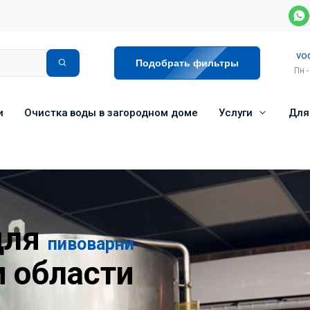
vo
Подобрать фильтры
Пн -
и
Очистка воды в загородном доме
Услуги
Для
для
пивоварни
и области