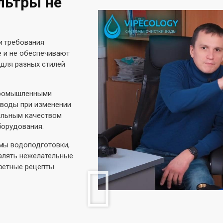
льтры не
и требования
е и не обеспечивают
 для разных стилей
 промышленными
 воды при изменении
бильным качеством
борудования.
мы водоподготовки,
алять нежелательные
ретные рецепты.