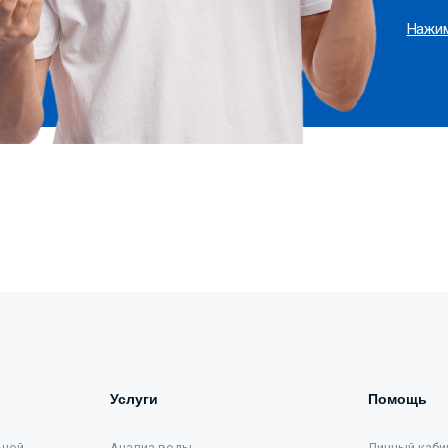
Нажим
Услуги
Помощь
ьной
Анализ воды
Личный каби