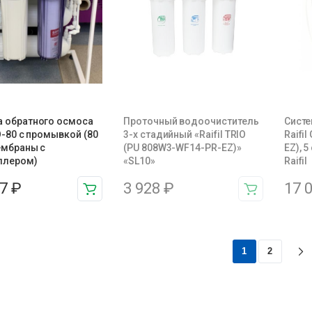
а обратного осмоса
Проточный водоочиститель
Систе
RO-80 с промывкой (80
3-х стадийный «Raifil TRIO
Raifi
ембраны с
(PU 808W3-WF14-PR-EZ)»
EZ), 
ллером)
«SL10»
Raifil
67
₽
3 928
₽
17 
1
2