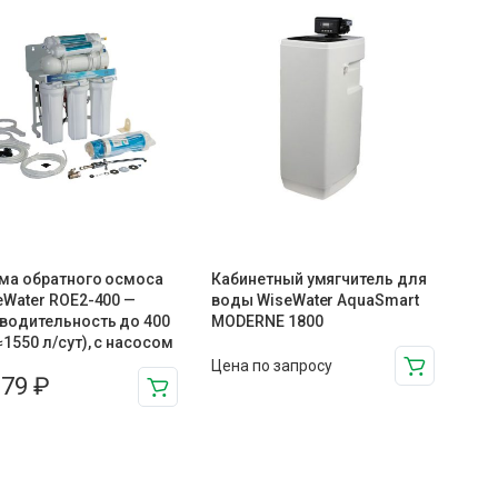
ма обратного осмоса
Кабинетный умягчитель для
eWater ROE2-400 —
воды WiseWater AquaSmart
водительность до 400
MODERNE 1800
≈1550 л/сут), с насосом
Цена по запросу
679
₽