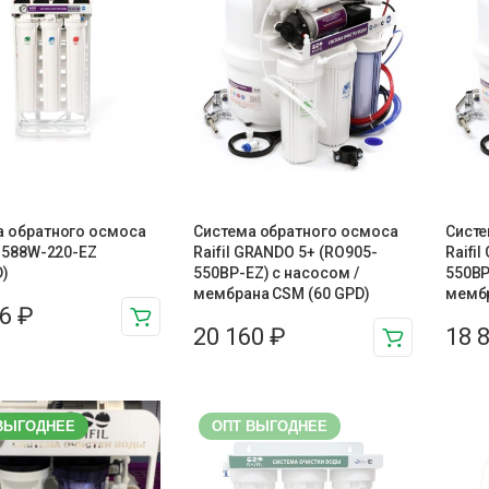
а обратного осмоса
Система обратного осмоса
Систе
O 588W-220-EZ
Raifil GRANDO 5+ (RO905-
Raifi
D)
550BP-EZ) с насосом /
550BP
мембрана CSM (60 GPD)
мембр
96
₽
20 160
₽
18 
ВЫГОДНЕЕ
ОПТ ВЫГОДНЕЕ