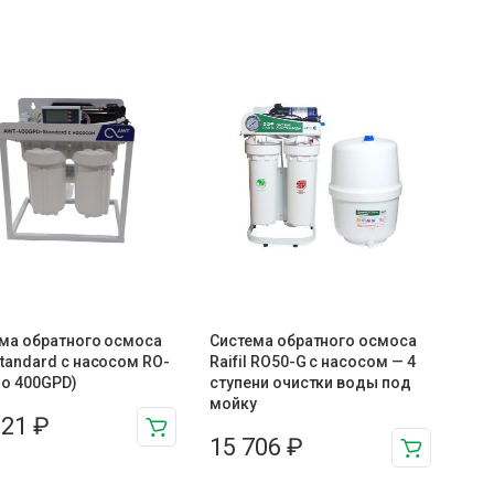
ма обратного осмоса
Система обратного осмоса
tandard с насосом RO-
Raifil RO50-G с насосом — 4
до 400GPD)
ступени очистки воды под
мойку
621
₽
15 706
₽