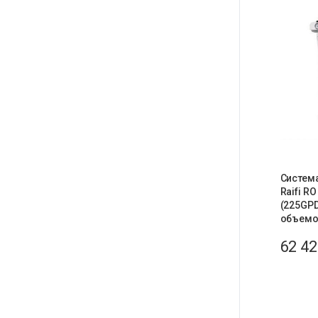
Систем
Raifi R
(225GP
объемо
62 4