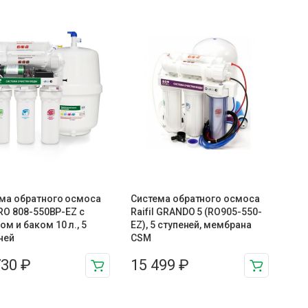
ма обратного осмоса
Система обратного осмоса
l RO 808-550BP-EZ с
Raifil GRANDO 5 (RO905-550-
ом и баком 10 л., 5
EZ), 5 ступеней, мембрана
ней
CSM
730
₽
15 499
₽