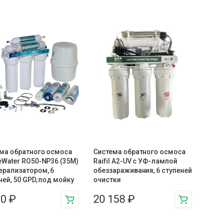
ма обратного осмоса
Система обратного осмоса
eWater RO50-NP36 (35M)
Raifil A2-UV с УФ-лампой
ерализатором, 6
обеззараживания, 6 ступеней
ней, 50 GPD, под мойку
очистки
80
₽
20 158
₽