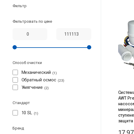
Фильтр
Фильтровать по цене
Способ очистки
Механический
1
Обратный осмос
23
Умягчение
2
Систем
AWT Pr
Стандарт
насосо
минера
10 SL
1
ступеней
защита 
Бренд
17 9