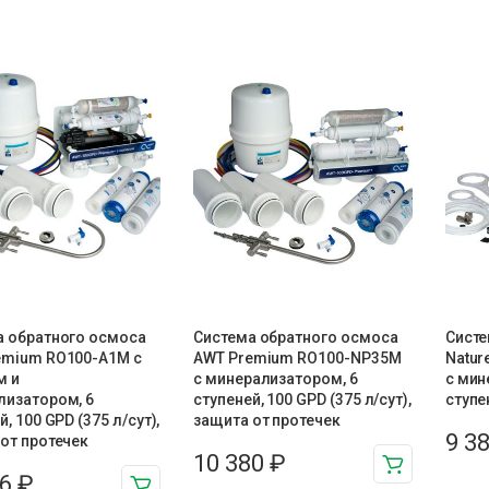
а обратного осмоса
Система обратного осмоса
Систе
emium RO100-A1М с
AWT Premium RO100-NP35M
Natur
м и
с минерализатором, 6
с мин
лизатором, 6
ступеней, 100 GPD (375 л/сут),
ступе
, 100 GPD (375 л/сут),
защита от протечек
9 3
от протечек
10 380
₽
76
₽