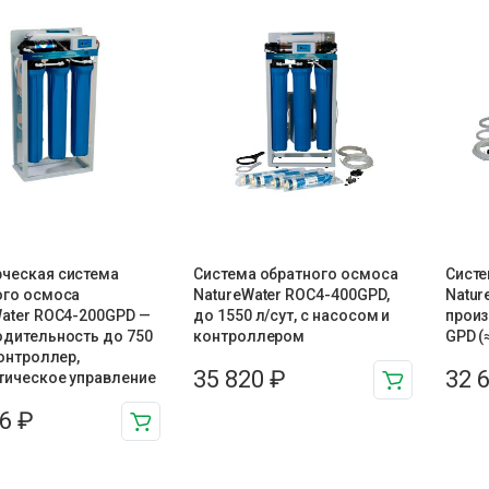
ческая система
Система обратного осмоса
Систе
ого осмоса
NatureWater ROC4-400GPD,
Natur
Water ROC4-200GPD —
до 1550 л/сут, с насосом и
произ
одительность до 750
контроллером
GPD (
контроллер,
35 820
₽
32 
тическое управление
66
₽