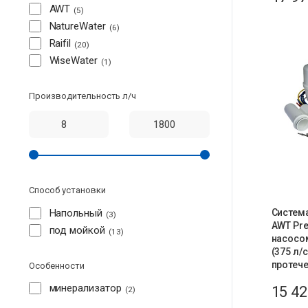
AWT
5
NatureWater
6
Raifil
20
WiseWater
1
Производительность л/ч
Способ установки
Систем
Напольный
3
AWT Pr
под мойкой
13
насосом
(375 л/
протеч
Особенности
минерализатор
15 4
2