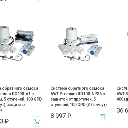
а обратного осмоса
Система обратного осмоса
Систе
emium RO100-A1 с
AWT Premium RO100-NP35 с
AWT S
, 5 ступеней, 100 GPD
защитой от протечек, 5
400 (
сут), защита от
ступеней, 100 GPD (375 л/сут)
36 
ек
8 997
₽
23
₽