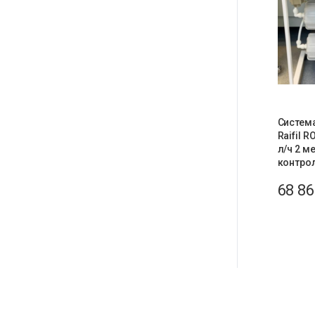
Систем
Raifil 
л/ч 2 м
контро
68 8