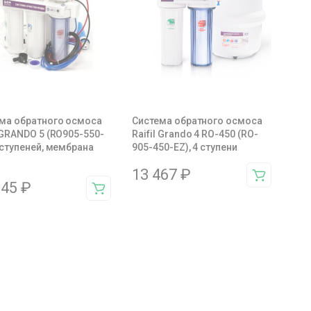
ма обратного осмоса
Система обратного осмоса
l GRANDO 5 (RO905-550-
Raifil Grando 4 RO-450 (RO-
5 ступеней, мембрана
905-450-EZ), 4 ступени
13 467
₽
045
₽