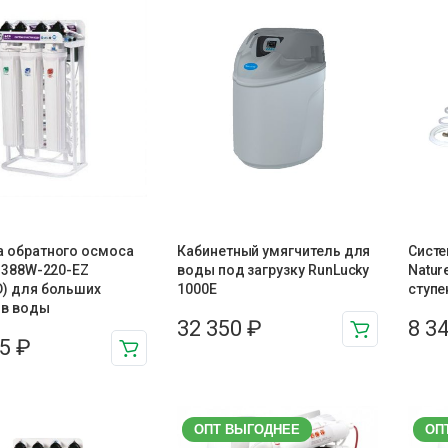
а обратного осмоса
Кабинетный умягчитель для
Систе
O 388W-220-EZ
воды под загрузку RunLucky
Natur
D) для больших
1000Е
ступе
в воды
32 350
₽
8 3
25
₽
ОПТ ВЫГОДНЕЕ
ОП