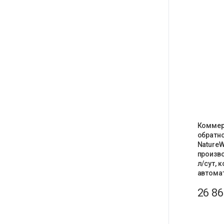
Коммер
обратн
Nature
произв
л/сут, 
автома
26 8