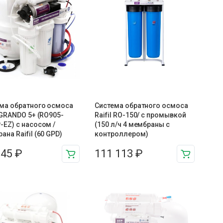
ма обратного осмоса
Система обратного осмоса
l GRANDO 5+ (RO905-
Raifil RO-150/ с промывкой
-EZ) с насосом /
(150 л/ч 4 мембраны с
ана Raifil (60 GPD)
контроллером)
845
₽
111 113
₽