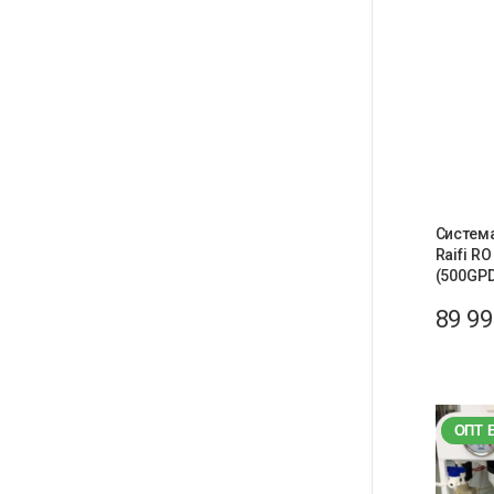
Систем
Raifi R
(500GP
89 9
ОПТ 