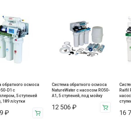
а обратного осмоса
Система обратного осмоса
Систе
O50-D1 с
NatureWater с насосом RO50-
Raifi
лером, 5 ступеней
A1, 5 ступеней, под мойку
насос
, 189 л/сутки
ступе
12 506
₽
19
₽
16 