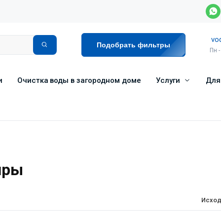
vo
Подобрать фильтры
Пн -
и
Очистка воды в загородном доме
Услуги
Для
иры
Исход