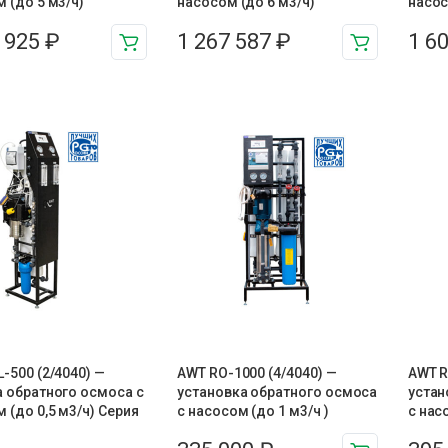
 (до 5 м3/ч)
насосом (до 6 м3/ч)
насос
7 925
₽
1 267 587
₽
1 6
-500 (2/4040) —
AWT RO-1000 (4/4040) —
AWT R
 обратного осмоса с
установка обратного осмоса
устан
 (до 0,5 м3/ч) Серия
с насосом (до 1 м3/ч )
с нас