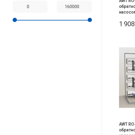
AWT RO-
обратн
насосом
1 90
AWT RO-
обратн