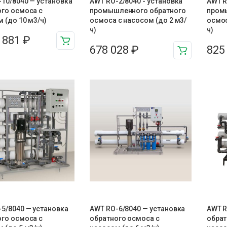
10/8040 — установка
AWT RO-2/8040 - установка
AWT R
ого осмоса с
промышленного обратного
пром
 (до 10 м3/ч)
осмоса с насосом (до 2 м3/
осмос
ч)
ч)
8 881
₽
678 028
₽
825
5/8040 — установка
AWT RO-6/8040 — установка
AWT R
ого осмоса с
обратного осмоса с
обрат