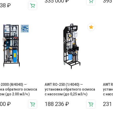
335 000
₽
395
938
₽
2000 (8/4040) —
AWT RO-250 (1/4040) —
AWT R
вка обратного осмоса
установка обратного осмоса
устан
ом (до 2.00 м3/ч )
с насосом (до 0,25 м3/ч )
с нас
000
₽
188 236
₽
231