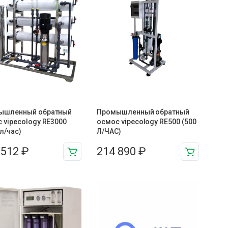
ышленный обратный
Промышленный обратный
 vipecology RE3000
осмос vipecology RE500 (500
 л/час)
Л/ЧАС)
 512
₽
214 890
₽