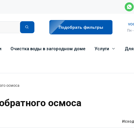
vo
Подобрать фильтры
Пн -
и
Очистка воды в загородном доме
Услуги
Для
ого осмоса
братного осмоса
Исход