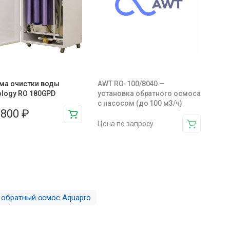
ма очистки воды
AWT RO-100/8040 —
ology RO 180GPD
установка обратного осмоса
с насосом (до 100 м3/ч)
 800
₽
Цена по запросу
обратный осмос Aquapro