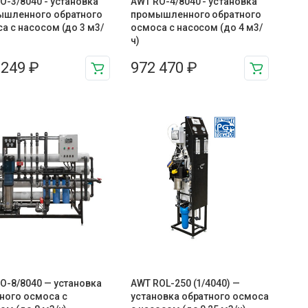
O-3/8040 - установка
AWT RO-4/8040 - установка
ышленного обратного
промышленного обратного
а с насосом (до 3 м3/
осмоса с насосом (до 4 м3/
ч)
 249
₽
972 470
₽
O-8/8040 — установка
AWT ROL-250 (1/4040) —
ного осмоса с
установка обратного осмоса