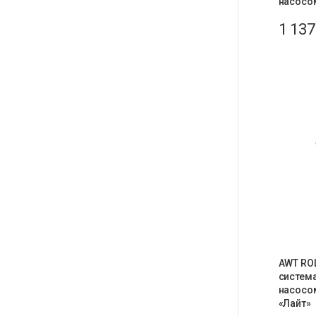
насосом
1 13
AWT ROL
система
насосом
«Лайт»