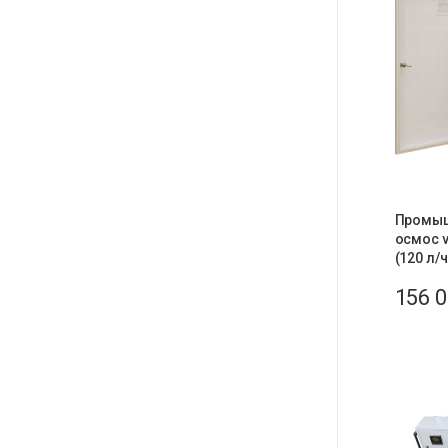
Промыш
осмос v
(120 л/
156 