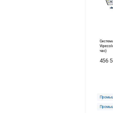
Систем
Vipecol
час)
456 
Промыш
Промыш