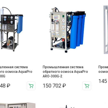
ленная система
Промышленная система
Пром
ого осмоса AquaPro
обратного осмоса AquaPro
осмос
00G
ARO-300G-2
145
948
₽
150 702
₽