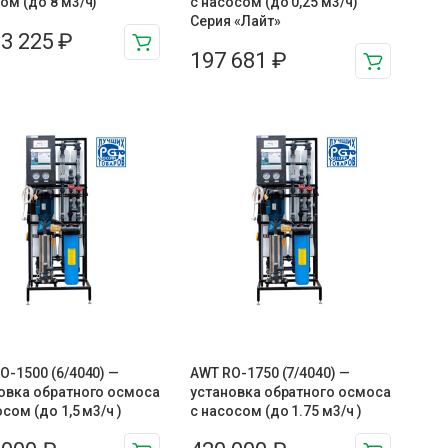
ом (до 8 м3/ч)
с насосом (до 0,25 м3/ч)
Серия «Лайт»
03 225
₽
197 681
₽
O-1500 (6/4040) —
AWT RO-1750 (7/4040) —
овка обратного осмоса
установка обратного осмоса
осом (до 1,5 м3/ч )
с насосом (до 1.75 м3/ч )