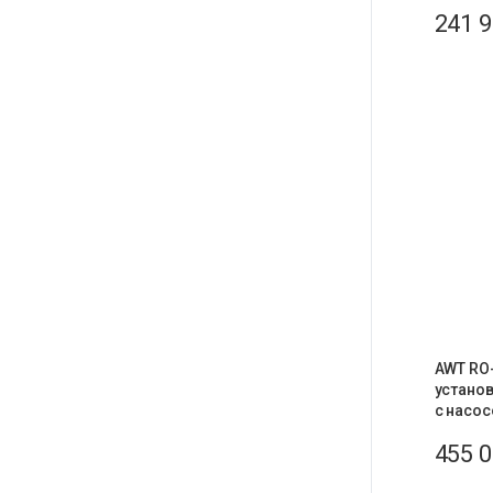
241 
AWT RO-
устано
с насос
455 