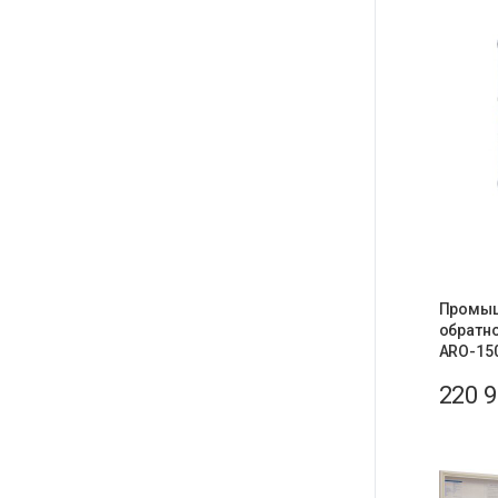
Промыш
обратн
ARO-15
220 