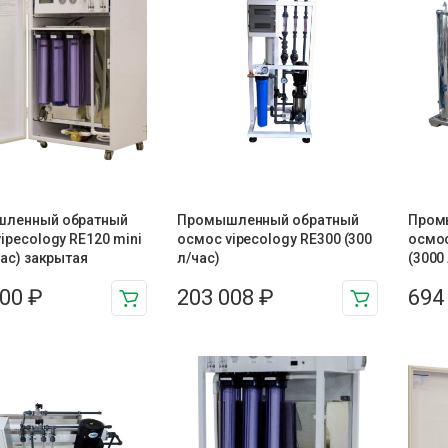
ленный обратный
Промышленный обратный
Пром
ipecology RE120 mini
осмос vipecology RE300 (300
осмос
час) закрытая
л/час)
(3000
000
₽
203 008
₽
694