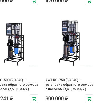
 000
₽
420 000
₽
O-500 (2/4040) —
AWT RO-750 (3/4040) —
овка обратного осмоса
установка обратного осмоса
осом (до 0,5 м3/ч )
с насосом (до 0,75 м3/ч )
 241
₽
300 000
₽