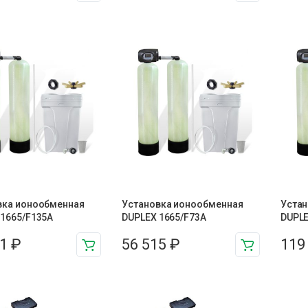
вка ионообменная
Установка ионообменная
Устан
 1665/F135A
DUPLEX 1665/F73A
DUPLE
41
₽
56 515
₽
119