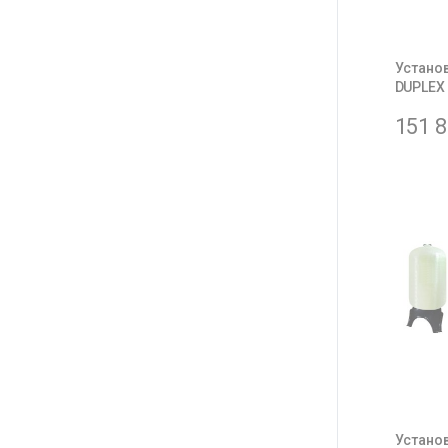
Устано
DUPLEX
151 
Устано