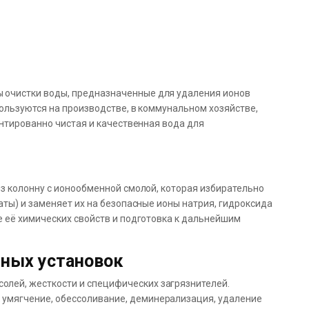
очистки воды, предназначенные для удаления ионов
ользуются на производстве, в коммунальном хозяйстве,
антированно чистая и качественная вода для
з колонну с ионообменной смолой, которая избирательно
аты) и заменяет их на безопасные ионы натрия, гидроксида
 её химических свойств и подготовка к дальнейшим
ных установок
олей, жесткости и специфических загрязнителей.
 умягчение, обессоливание, деминерализация, удаление