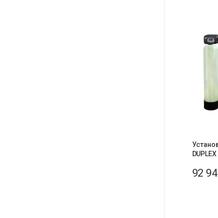
Устано
DUPLEX
92 9