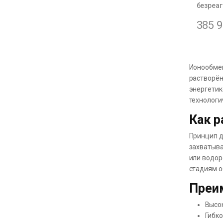
безреаг
385 
Ионообмен
растворён
энергетик
технологи
Как р
Принцип д
захватыва
или водор
стадиям о
Преи
Высо
Гибк