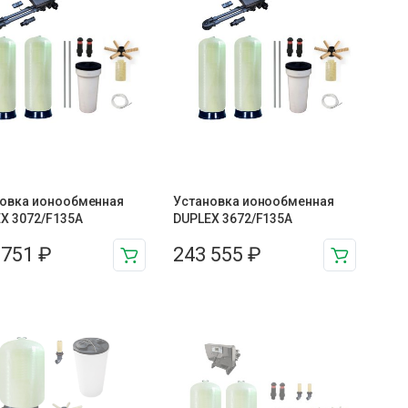
овка ионообменная
Установка ионообменная
X 3072/F135A
DUPLEX 3672/F135A
 751
₽
243 555
₽