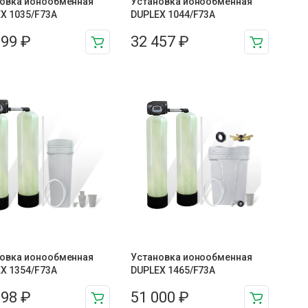
овка ионообменная
Установка ионообменная
X 1035/F73A
DUPLEX 1044/F73A
899
₽
32 457
₽
овка ионообменная
Установка ионообменная
X 1354/F73A
DUPLEX 1465/F73A
398
₽
51 000
₽