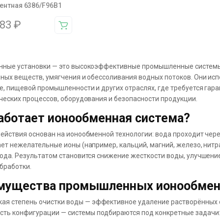
ентная 6386/F96B1
983
₽
ные установки — это высокоэффективные промышленные системы 
ных веществ, умягчения и обессоливания водных потоков. Они исп
е, пищевой промышленности и других отраслях, где требуется гар
ческих процессов, оборудования и безопасности продукции.
аботает ионообменная система?
ействия основан на ионообменной технологии: вода проходит чере
ет нежелательные ионы (например, кальций, магний, железо, нитр
ода. Результатом становится снижение жесткости воды, улучшение
бработки.
мущества промышленных ионообмен
кая степень очистки воды — эффективное удаление растворённых с
ость конфигурации — системы подбираются под конкретные задачи: