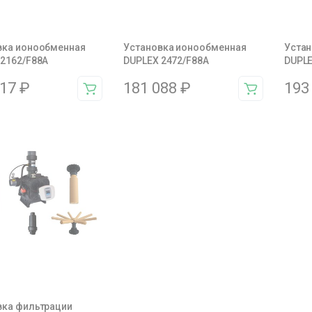
вка ионообменная
Установка ионообменная
Устан
 2162/F88A
DUPLEX 2472/F88A
DUPLE
817
₽
181 088
₽
193
вка фильтрации