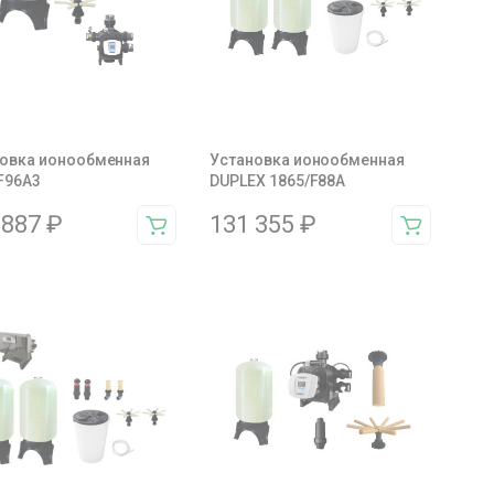
овка ионообменная
Установка ионообменная
F96A3
DUPLEX 1865/F88A
 887
₽
131 355
₽