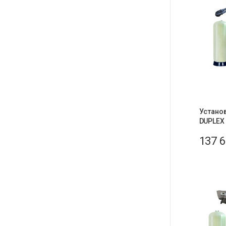
Устано
DUPLEX
137 