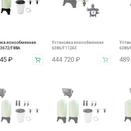
вка ионообменная
Установка ионообменная
Устан
 3672/F88A
6386/F112A3
6386/
945
₽
444 720
₽
489