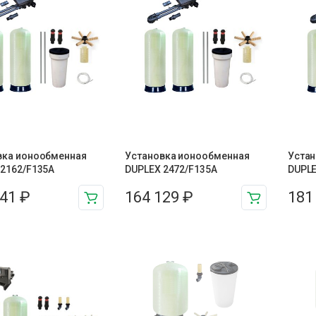
вка ионообменная
Установка ионообменная
Устан
 2162/F135A
DUPLEX 2472/F135A
DUPLE
641
₽
164 129
₽
181