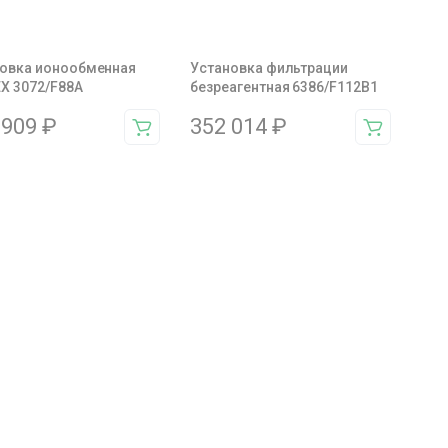
овка ионообменная
Установка фильтрации
X 3072/F88A
безреагентная 6386/F112B1
 909
₽
352 014
₽