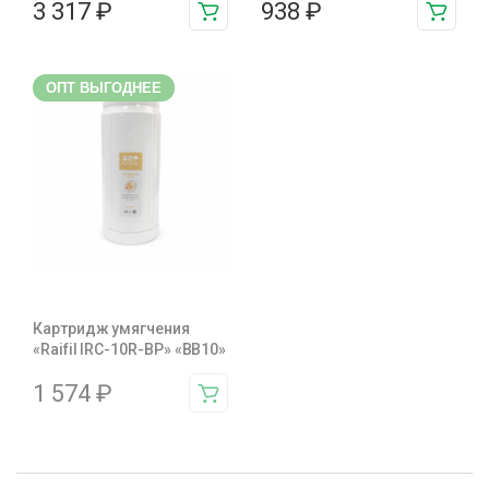
3 317
₽
938
₽
ОПТ ВЫГОДНЕЕ
Картридж умягчения
«Raifil IRC-10R-BP» «BB10»
1 574
₽