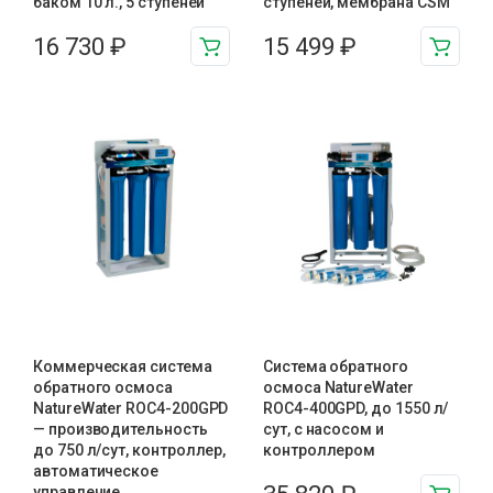
баком 10 л., 5 ступеней
ступеней, мембрана CSM
16 730
₽
15 499
₽
Коммерческая система
Система обратного
обратного осмоса
осмоса NatureWater
NatureWater ROC4-200GPD
ROC4-400GPD, до 1550 л/
— производительность
сут, с насосом и
до 750 л/сут, контроллер,
контроллером
автоматическое
управление