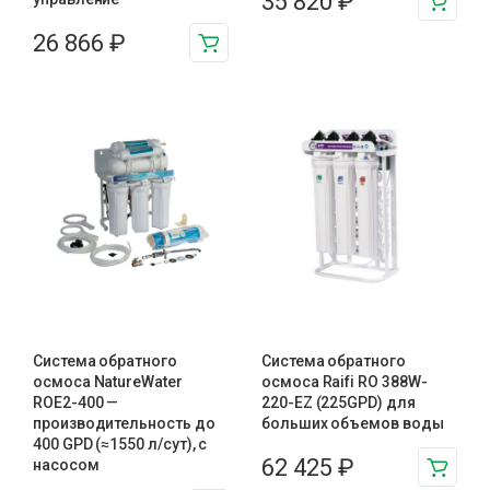
35 820
₽
26 866
₽
Система обратного
Система обратного
осмоса NatureWater
осмоса Raifi RO 388W-
ROE2-400 —
220-EZ (225GPD) для
производительность до
больших объемов воды
400 GPD (≈1550 л/сут), с
62 425
₽
насосом