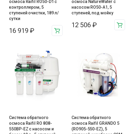
осмоса Raifil RO50-D1 с
осмоса NatureWater с
контроллером, 5
насосом RO50-A1, 5
ступеней очистки, 189 л/
ступеней, под мойку
сутки
12 506
₽
16 919
₽
Система обратного
Система обратного
осмоса Raifil RO 808-
осмоса Raifil GRANDO 5
550BP-EZ с насосом и
(RO905-550-EZ), 5