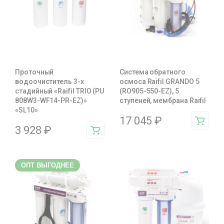
Проточный
Система обратного
водоочиститель 3-х
осмоса Raifil GRANDO 5
стадийный «Raifil TRIO (PU
(RO905-550-EZ), 5
808W3-WF14-PR-EZ)»
ступеней, мембрана Raifil
«SL10»
17 045
₽
3 928
₽
ОПТ ВЫГОДНЕЕ