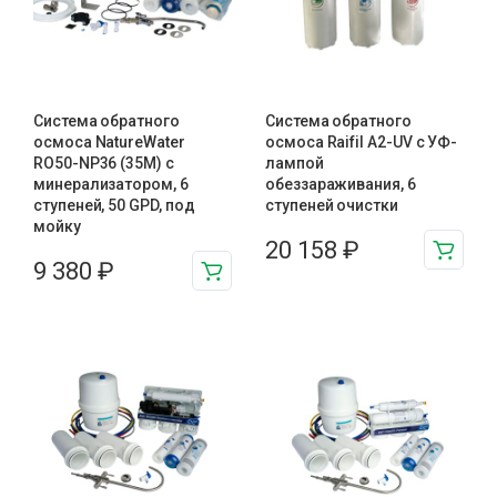
Система обратного
Система обратного
осмоса NatureWater
осмоса Raifil A2-UV с УФ-
RO50-NP36 (35M) с
лампой
минерализатором, 6
обеззараживания, 6
ступеней, 50 GPD, под
ступеней очистки
мойку
20 158
₽
9 380
₽