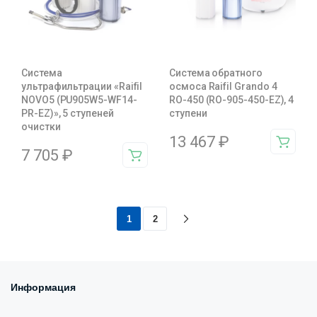
Система
Система обратного
ультрафильтрации «Raifil
осмоса Raifil Grando 4
NOVO5 (PU905W5-WF14-
RO-450 (RO-905-450-EZ), 4
PR-EZ)», 5 ступеней
ступени
очистки
13 467
₽
7 705
₽
1
2
Информация