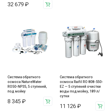
32 679
₽
Система обратного
Система обратного
осмоса NatureWater
осмоса Raifil RO 808-550-
RO50-NP35, 5 ступеней,
EZ — 5 ступеней очистки
под мойку
воды под мойку, 189 л/
сутки
8 345
₽
11 126
₽