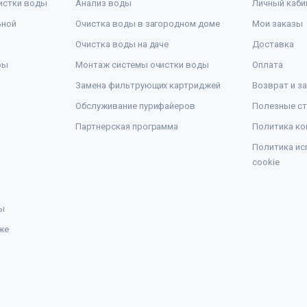
истки воды
Анализ воды
Личный каби
ьной
Очистка воды в загородном доме
Мои заказы
Очистка воды на даче
Доставка
ры
Монтаж системы очистки воды
Оплата
Замена фильтрующих картриджей
Возврат и з
Обслуживание пурифайеров
Полезные ст
Партнерская программа
Политика ко
Политика ис
cookie
ы
же