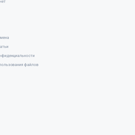
нет
амена
атьи
нфиденциальности
пользования файлов