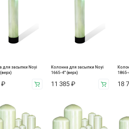
 для засыпки Noyi
Колонна для засыпки Noyi
Колон
 (верх)
1665-4″ (верх)
1865-
7
₽
11 385
₽
18 