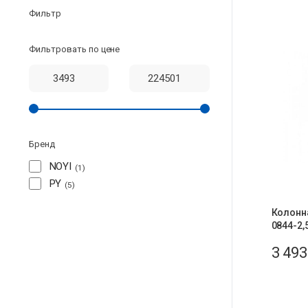
Фильтр
Фильтровать по цене
Бренд
NOYI
1
PY
5
Колонна
0844-2,5
3 49