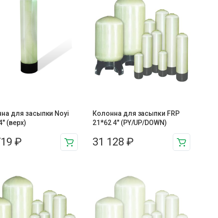
на для засыпки Noyi
Колонна для засыпки FRP
4″ (верх)
21*62 4″ (PY/UP/DOWN)
719
₽
31 128
₽