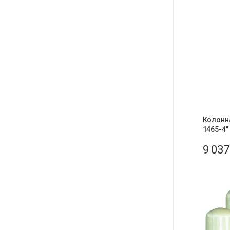
Колонна
1465-4″
9 03