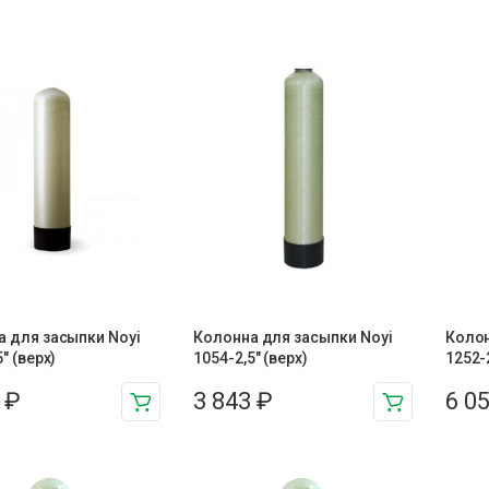
 для засыпки Noyi
Колонна для засыпки Noyi
Колон
″ (верх)
1054-2,5″ (верх)
1252-2
3
₽
3 843
₽
6 0