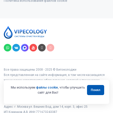
Политика использования файлов cookie
Все права защищены 2008 - 2025 © Випэколоджи
Вся представленная на сайте информация, в том числе касающаяся
технических характеристик оборудования, условий и технических
возможностей подключения, наличия на складе, стоимости товаров и
Мы используем
файлы cookie
, чтобы улучшить
Понял
услуг, носит информационный характер и ни при каких условиях не
сайт для Вас!
является публичной офертой, определяемой положениями статьи 437
Гражданского кодекса РФ.
Адрес: г. Москва ул. Вешних Вод, дом 14, корп. 3, офис 25
ИП Коренков А.В. ИНН 771673243387