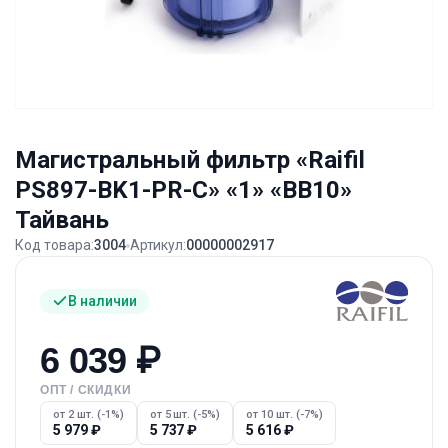
Магистральный фильтр «Raifil
PS897-BK1-PR-С» «1» «BB10»
Тайвань
Код товара:
3004
Артикул:
00000002917
В наличии
6 039
₽
ОПТ / СКИДКИ
от 2 шт. (-1%)
от 5 шт. (-5%)
от 10 шт. (-7%)
5 979
₽
5 737
₽
5 616
₽