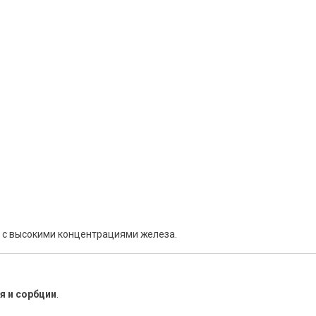
ь с высокими концентрациями железа.
я и сорбции
.