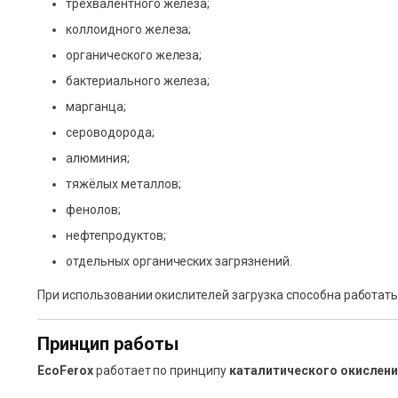
трёхвалентного железа;
коллоидного железа;
органического железа;
бактериального железа;
марганца;
сероводорода;
алюминия;
тяжёлых металлов;
фенолов;
нефтепродуктов;
отдельных органических загрязнений.
При использовании окислителей загрузка способна работат
Принцип работы
EcoFerox
работает по принципу
каталитического окислени