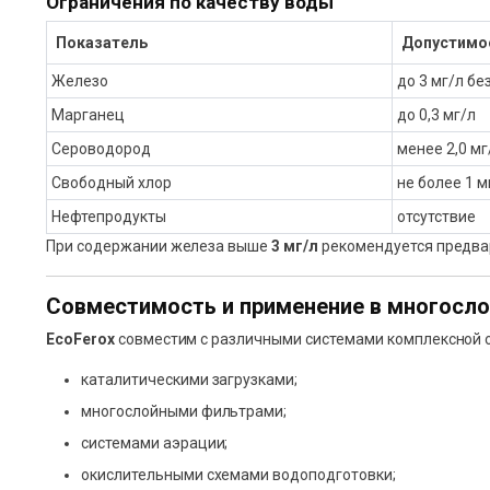
Ограничения по качеству воды
Показатель
Допустимое
Железо
до 3 мг/л бе
Марганец
до 0,3 мг/л
Сероводород
менее 2,0 мг
Свободный хлор
не более 1 м
Нефтепродукты
отсутствие
При содержании железа выше
3 мг/л
рекомендуется предва
Совместимость и применение в многосл
EcoFerox
совместим с различными системами комплексной о
каталитическими загрузками;
многослойными фильтрами;
системами аэрации;
окислительными схемами водоподготовки;