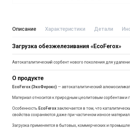
Описание
Характеристики
Детали
Ин
Загрузка обезжелезивания «EcoFerox»
Автокаталитический сорбент нового поколения для удалени
О продукте
EcoFerox (ЭкоФерокс)
— автокаталитический алюмосиликат
Материал относится к природным цеолитовым сорбентам и п
Особенность
EcoFerox
заключается в том, что каталитическ
свойства сохраняются даже при частичном износе материал
Загрузка применяется в бытовых, коммерческих и промышл