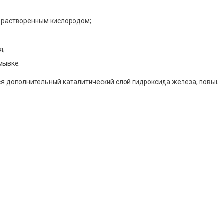
с растворённым кислородом;
я;
мывке.
тся дополнительный каталитический слой гидроксида железа, по