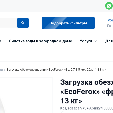
vo
Подобрать фильтры
Пн -
и
Очистка воды в загородном доме
Услуги
Для
ли
Загрузка обезжелезивания «EcoFerox» «фр. 0,7-1.5 мм, 20л, 11-13 кг»
Загрузка обе
«EcoFerox» «фр
13 кг»
Код товара:
9757
Артикул:
0000