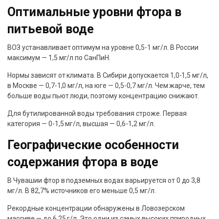
Оптимальные уровни фтора в
питьевой воде
ВОЗ устанавливает оптимум на уровне 0,5-1 мг/л. В России
максимум — 1,5 мг/л по СанПиН.
Нормы зависят от климата. В Сибири допускается 1,0-1,5 мг/л,
в Москве — 0,7-1,0 мг/л, на юге — 0,5-0,7 мг/л. Чем жарче, тем
больше воды пьют люди, поэтому концентрацию снижают.
Для бутилированной воды требования строже. Первая
категория — 0-1,5 мг/л, высшая — 0,6-1,2 мг/л.
Географические особенности
содержания фтора в воде
В Чувашии фтор в подземных водах варьируется от 0 до 3,8
мг/л. В 82,7% источников его меньше 0,5 мг/л.
Рекордные концентрации обнаружены в Ловозерском
массиве — до 6,25 г/л. Это одни из самых высоких природных