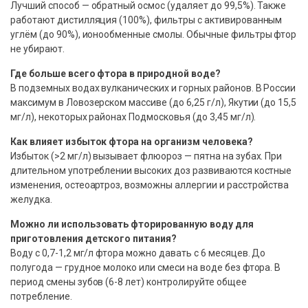
Лучший способ — обратный осмос (удаляет до 99,5%). Также
работают дистилляция (100%), фильтры с активированным
углём (до 90%), ионообменные смолы. Обычные фильтры фтор
не убирают.
Где больше всего фтора в природной воде?
В подземных водах вулканических и горных районов. В России
максимум в Ловозерском массиве (до 6,25 г/л), Якутии (до 15,5
мг/л), некоторых районах Подмосковья (до 3,45 мг/л).
Как влияет избыток фтора на организм человека?
Избыток (>2 мг/л) вызывает флюороз — пятна на зубах. При
длительном употреблении высоких доз развиваются костные
изменения, остеоартроз, возможны аллергии и расстройства
желудка.
Можно ли использовать фторированную воду для
приготовления детского питания?
Воду с 0,7-1,2 мг/л фтора можно давать с 6 месяцев. До
полугода — грудное молоко или смеси на воде без фтора. В
период смены зубов (6-8 лет) контролируйте общее
потребление.