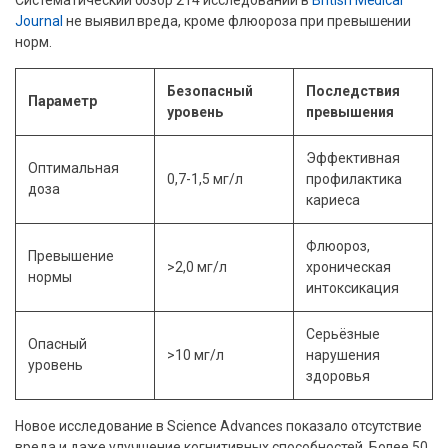
Систематический обзор 214 исследований в
British Medical
Journal
не выявил вреда, кроме флюороза при превышении
норм.
Безопасный
Последствия
Параметр
уровень
превышения
Эффективная
Оптимальная
0,7-1,5 мг/л
профилактика
доза
кариеса
Флюороз,
Превышение
>2,0 мг/л
хроническая
нормы
интоксикация
Серьёзные
Опасный
>10 мг/л
нарушения
уровень
здоровья
Новое исследование в Science Advances показало отсутствие
вреда и даже улучшение когнитивных способностей. Более 50