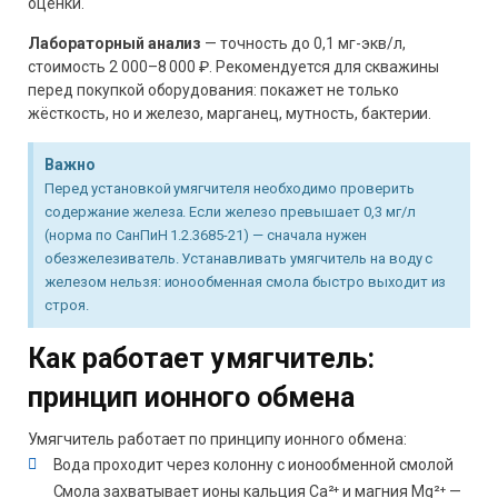
оценки.
Лабораторный анализ
— точность до 0,1 мг-экв/л,
стоимость 2 000–8 000 ₽. Рекомендуется для скважины
перед покупкой оборудования: покажет не только
жёсткость, но и железо, марганец, мутность, бактерии.
Важно
Перед установкой умягчителя необходимо проверить
содержание железа. Если железо превышает 0,3 мг/л
(норма по СанПиН 1.2.3685-21) — сначала нужен
обезжелезиватель. Устанавливать умягчитель на воду с
железом нельзя: ионообменная смола быстро выходит из
строя.
Как работает умягчитель:
принцип ионного обмена
Умягчитель работает по принципу ионного обмена:
Вода проходит через колонну с ионообменной смолой
Смола захватывает ионы кальция Ca²⁺ и магния Mg²⁺ —