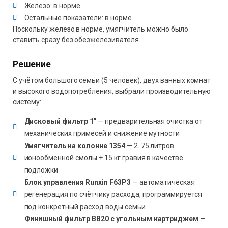
Железо: в норме
Остальные показатели: в норме
Поскольку железо в норме, умягчитель можно было
ставить сразу без обезжелезивателя.
Решение
С учётом большого семьи (5 человек), двух ванных комнат
и высокого водопотребления, выбрали производительную
систему:
Дисковый фильтр 1"
— предварительная очистка от
механических примесей и снижение мутности
Умягчитель на колонне 1354
— 2. 75 литров
ионообменной смолы + 15 кг гравия в качестве
подложки
Блок управления Runxin F63P3
— автоматическая
регенерация по счётчику расхода, программируется
под конкретный расход воды семьи
Финишный фильтр BB20 с угольным картриджем
—