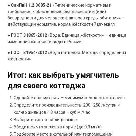
●
СанПиН 1.2.3685-21
«Гигиенические нормативы и
требования к обеспечению безопасности и (или)
безвредности для человека факторов среды обитания» —
действующий норматив, норма жёсткости 7 мг-экв/л
●
ГОСТ 31865-2012
«Вода. Единица жёсткости» — единица
измерения жёсткости воды в России
●
ГОСТ 31954-2012
«Вода питьевая. Методы определения
жёсткости»
Итог: как выбрать умягчитель
для своего коттеджа
Сделайте анализ воды — минимум жёсткость и железо
Определите производительность: 200–250 л/сутки ×
кол-во жильцов ÷ 8 часов = куб.м./час
Выберите тип по таблице выше
Убедитесь что железо в норме (до 0,3 мг/л)
Подберите место в котельной или техпомещении