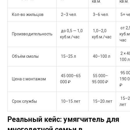
кв.м.
кв.м.
Кол-во жильцов
2–3 чел.
3–6 чел.
5+ че
от 2,
до 0,5 — 1,0
1,0–2,0
Производительность
куб.м
куб.м./час
куб.м./час
час
2 × 4
Объём смолы
15–25 л
40–100 л
100 л
95 0
45 000–65
55 000–
Цена с монтажом
190 
000 ₽
95 000 ₽
₽
15–2
Срок службы
10–15 лет
15–20 лет
лет
Реальный кейс: умягчитель для
многодетной семьи в