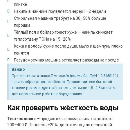
плитке
Накипь в чайнике появляется через 1–2 недели
Стиральная машина требует на 30–50% больше
порошка
Тёплый пол и бойлер греют хуже — накипь снижает
теплоотдачу ТЭНа на 15–20%
Кожа и волосы сухие после душа, мыло и шампунь плохо
пенятся
Посудомоечная машина оставляет разводы на посуде
Важно
При жёсткости выше 7 мг-экв/л (норма СанПиН 1.2.3685-21)
накипь образуется неизбежно. Производители бытовой
техники рекомендуют жёсткость не выше 1,5–2,5 мг-экв/л
для нормальной работы оборудования.
Как проверить жёсткость воды
Тест-полоски
— продаются в зоомагазинах и аптеках,
200–400 ₽. Точность ±20%, достаточно для первичной