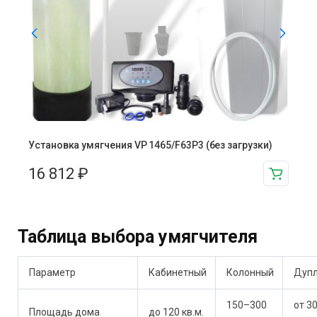
Установка умягчения VP 1465/F63P3 (без загрузки)
16 812
₽
Таблица выбора умягчителя
Параметр
Кабинетный
Колонный
Дупл
150–300
от 3
Площадь дома
до 120 кв.м.