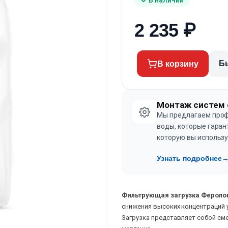
2 235
₽
Б
В корзину
Монтаж систем 
Мы предлагаем проф
воды, которые гаран
которую вы использу
Узнать подробнее
Фильтрующая загрузка Феролок
снижения высоких концентраций 
Загрузка представляет собой см