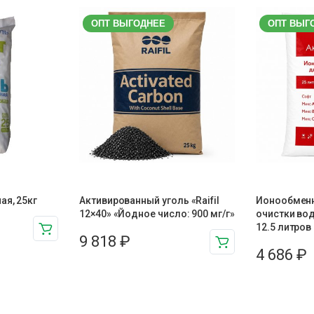
ОПТ ВЫГОДНЕЕ
ОПТ ВЫГ
ая, 25кг
Активированный уголь «Raifil
Ионообменн
12×40» «Йодное число: 900 мг/г»
очистки во
12.5 литров
9 818
₽
4 686
₽