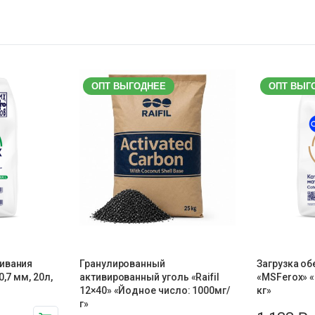
ОПТ ВЫГОДНЕЕ
ОПТ ВЫГ
ивания
Гранулированный
Загрузка о
0,7 мм, 20л,
активированный уголь «Raifil
«MSFerox» «
12×40» «Йодное число: 1000мг/
кг»
г»