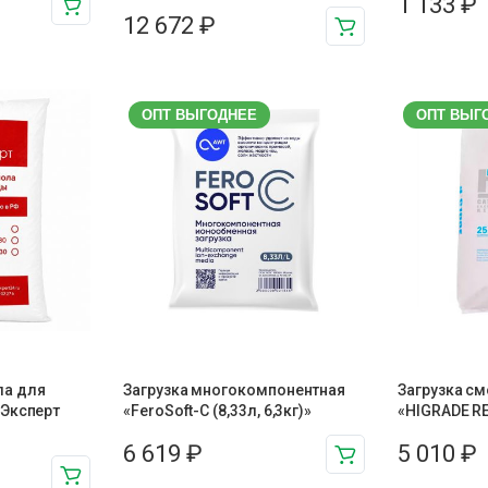
1 133
₽
12 672
₽
ОПТ ВЫГОДНЕЕ
ОПТ ВЫГ
ла для
Загрузка многокомпонентная
Загрузка с
аЭксперт
«FeroSoft-C (8,33л, 6,3кг)»
«HIGRADE RE
6 619
₽
5 010
₽