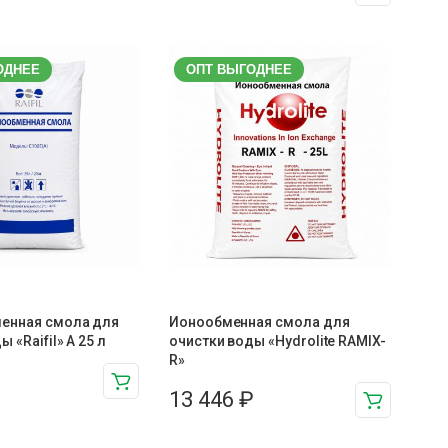
ОДНЕЕ
ОПТ ВЫГОДНЕЕ
енная смола для
Ионообменная смола для
 «Raifil» A 25 л
очистки воды «Hydrolite RAMIX-
R»
13 446
₽