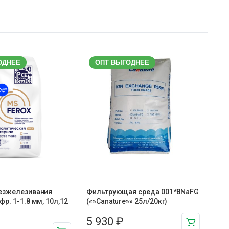
ОДНЕЕ
ОПТ ВЫГОДНЕЕ
безжелезивания
Фильтрующая среда 001*8NaFG
фр. 1-1.8 мм, 10л,12
(«»Canature»» 25л/20кг)
5 930
₽