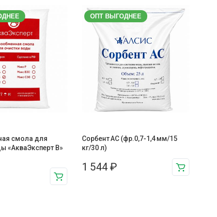
ОДНЕЕ
ОПТ ВЫГОДНЕЕ
ая смола для
Сорбент АС (фр.0,7-1,4 мм/15
ды «АкваЭксперт В»
кг/30 л)
1 544
₽