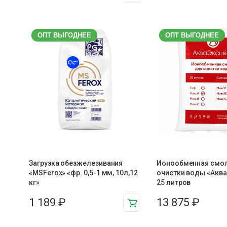
ОПТ ВЫГОДНЕЕ
ОПТ ВЫГОДНЕЕ
Загрузка обезжелезивания
Ионообменная смо
«MSFerox» «фр. 0,5-1 мм, 10л,12
очистки воды «Аква
кг»
25 литров
1 189
₽
13 875
₽