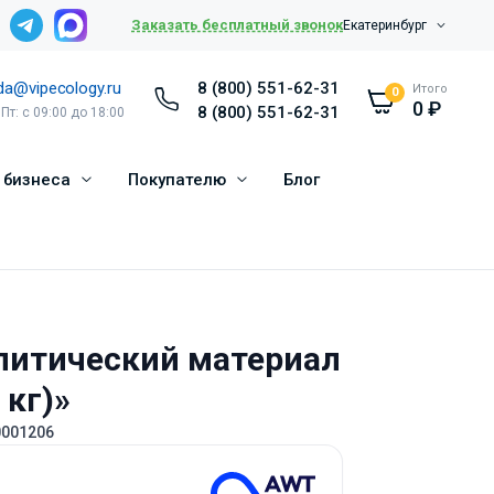
Заказать бесплатный звонок
Екатеринбург
da@vipecology.ru
8 (800) 551-62-31
Итого
0
0
₽
8 (800) 551-62-31
 Пт: с 09:00 до 18:00
 бизнеса
Покупателю
Блог
алитический материал
 кг)»
0001206