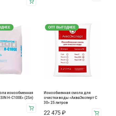
ОДНЕЕ
ОПТ ВЫГОДНЕЕ
мола ионообменная
Ионообменная смола для
SIN H-C100E» (25л)
очистки воды «АкваЭксперт С
30» 25 литров
22 475
₽