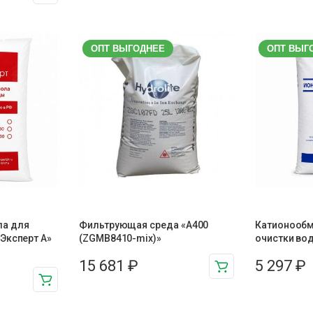
ОПТ ВЫГОДНЕЕ
ОПТ ВЫГ
ла для
Фильтрующая среда «A400
Катионообм
Эксперт A»
(ZGMB8410-mix)»
очистки воды
15 681
₽
5 297
₽