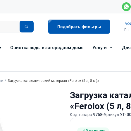
vo
Подобрать фильтры
Пн -
и
Очистка воды в загородном доме
Услуги
Для
ли
Загрузка каталитический материал «Ferolox (5 л, 8 кг)»
Загрузка кат
«Ferolox (5 л, 8
Код товара:
9758
Артикул:
УТ-0
В наличии