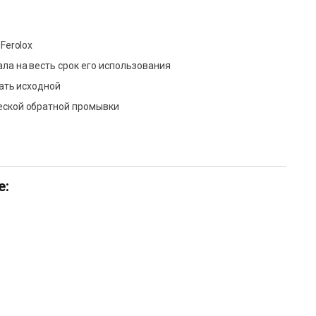
Ferolox
а на весть срок его использования
ать исходной
еской обратной промывки
е: