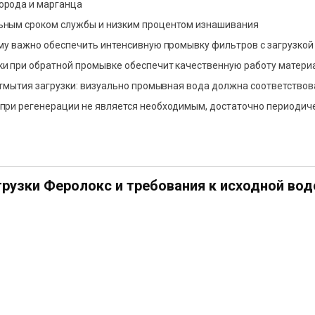
орода и марганца
ьным сроком службы и низким процентом изнашивания
му важно обеспечить интенсивную промывку фильтров с загрузкой 
и при обратной промывке обеспечит качественную работу материал
отмытия загрузки: визуально промывная вода должна соответствов
при регенерации не является необходимым, достаточно периодич
.
рузки Феролокс и требования к исходной вод