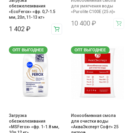
Загрузка
Ионообменная смола
обезжелезивания
для умягчения воды
«EcoFerox» «фр. 0,7-1.5
«Purolite C100E (25 л)»
мм, 20л, 11-13 кг»
10 400
₽
1 402
₽
ОПТ ВЫГОДНЕЕ
ОПТ ВЫГОДНЕЕ
Загрузка
Ионообменная смола
обезжелезивания
для очистки воды
«MSFerox» «фр. 1-1.8 мм,
«АкваЭксперт Софт» 25
10л,12 кг»
литров